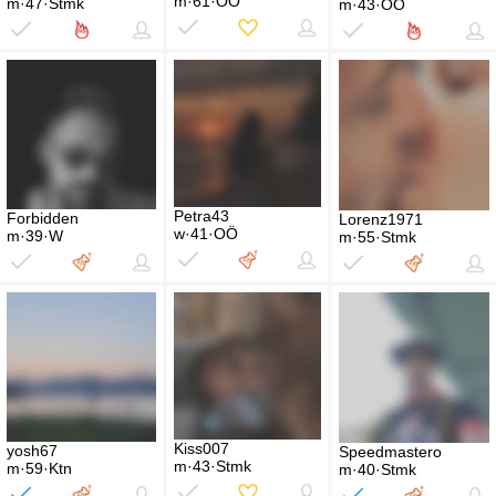
m·61·OÖ
m·47·Stmk
m·43·OÖ
Petra43
Forbidden
Lorenz1971
w·41·OÖ
m·39·W
m·55·Stmk
Kiss007
yosh67
Speedmastero
m·43·Stmk
m·59·Ktn
m·40·Stmk