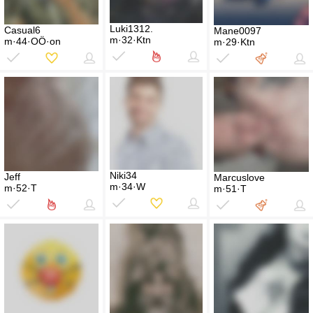
Luki1312.
Casual6
Mane0097
m·32·Ktn
m·44·OÖ·on
m·29·Ktn
Niki34
Jeff
Marcuslove
m·34·W
m·52·T
m·51·T