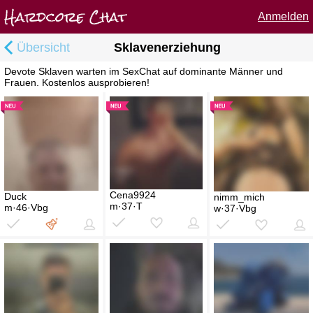
Anmelden
Übersicht
Sklavenerziehung
Devote Sklaven warten im SexChat auf dominante Männer und
Frauen. Kostenlos ausprobieren!
Cena9924
Duck
nimm_mich
m·37·T
m·46·Vbg
w·37·Vbg