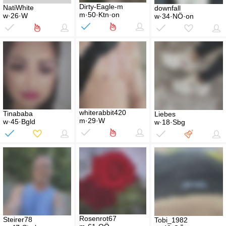
Dirty-Eagle-m
NatiWhite
downfall
m·50·Ktn·on
w·26·W
w·34·NÖ·on
whiterabbit420
Tinababa
Liebes
m·29·W
w·45·Bgld
w·18·Sbg
Rosenrot67
Steirer78
Tobi_1982