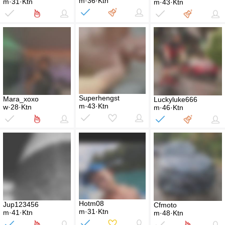
m·36·Ktn
m·31·Ktn
m·43·Ktn
Superhengst
Mara_xoxo
Luckyluke666
m·43·Ktn
w·28·Ktn
m·46·Ktn
Hotm08
Jup123456
Cfmoto
m·31·Ktn
m·41·Ktn
m·48·Ktn