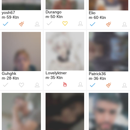
Durango
yosh67
Elio
m·50·Ktn
m·59·Ktn
m·60·Ktn
Lovelyktner
Guhghk
Patrick36
m·35·Ktn
m·28·Ktn
m·36·Ktn