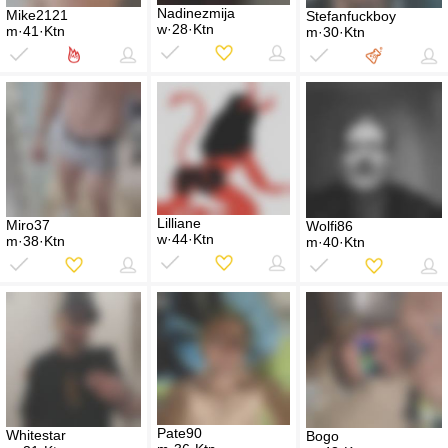
Nadinezmija
Mike2121
Stefanfuckboy
w·28·Ktn
m·41·Ktn
m·30·Ktn
Lilliane
Miro37
Wolfi86
w·44·Ktn
m·38·Ktn
m·40·Ktn
Pate90
Whitestar
Bogo