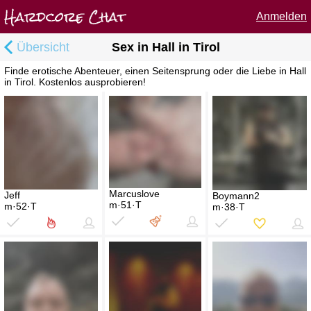
Anmelden
Übersicht
Sex in Hall in Tirol
Finde erotische Abenteuer, einen Seitensprung oder die Liebe in Hall
in Tirol. Kostenlos ausprobieren!
Marcuslove
Jeff
Boymann2
m·51·T
m·52·T
m·38·T