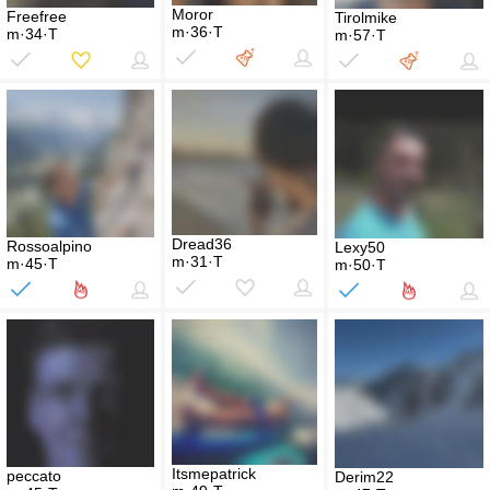
Moror
Freefree
Tirolmike
m·36·T
m·34·T
m·57·T
Dread36
Rossoalpino
Lexy50
m·31·T
m·45·T
m·50·T
Itsmepatrick
peccato
Derim22