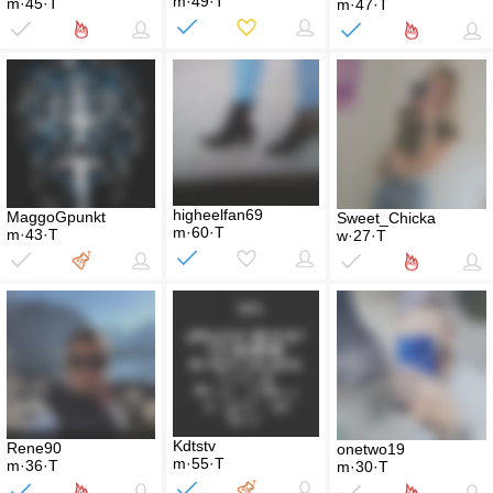
m·49·T
m·45·T
m·47·T
higheelfan69
MaggoGpunkt
Sweet_Chicka
m·60·T
m·43·T
w·27·T
Kdtstv
Rene90
onetwo19
m·55·T
m·36·T
m·30·T