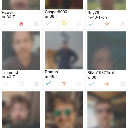
Casper9000
Paweł
Roy78
m·38·T
m·36·T
m·48·T·on
Rambo
Tmmnffd
Silvia1987Tirol
m·48·T
m·40·T
w·38·T