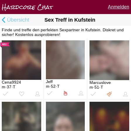
Anmelden
Übersicht
Sex Treff in Kufstein
Finde und treffe den perfekten Sexpartner in Kufstein. Diskret und
sicher! Kostenlos ausprobieren!
Jeff
Cena9924
Marcuslove
m·52·T
m·37·T
m·51·T