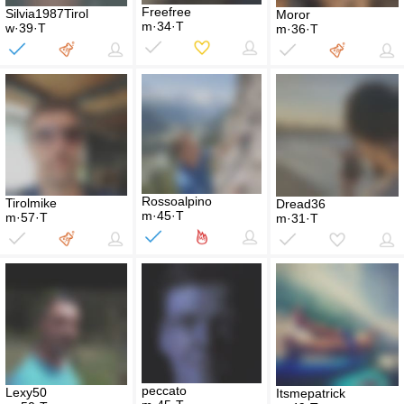
Freefree
Silvia1987Tirol
Moror
m·34·T
w·39·T
m·36·T
Rossoalpino
Tirolmike
Dread36
m·45·T
m·57·T
m·31·T
peccato
Lexy50
Itsmepatrick