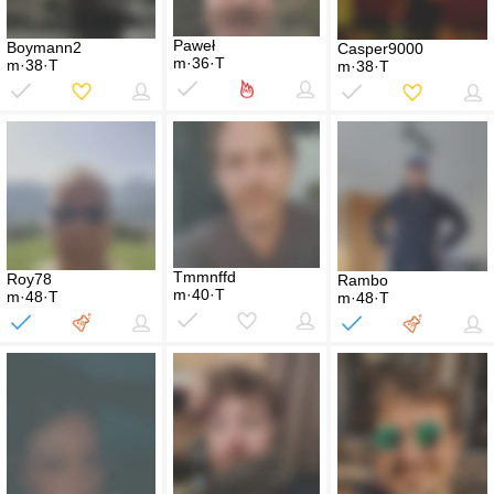
Paweł
Boymann2
Casper9000
m·36·T
m·38·T
m·38·T
Tmmnffd
Roy78
Rambo
m·40·T
m·48·T
m·48·T