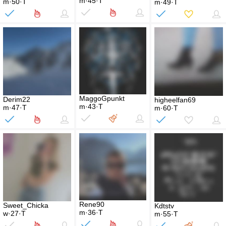
m·45·T
m·50·T
m·49·T
MaggoGpunkt
Derim22
higheelfan69
m·43·T
m·47·T
m·60·T
Rene90
Sweet_Chicka
Kdtstv
m·36·T
w·27·T
m·55·T