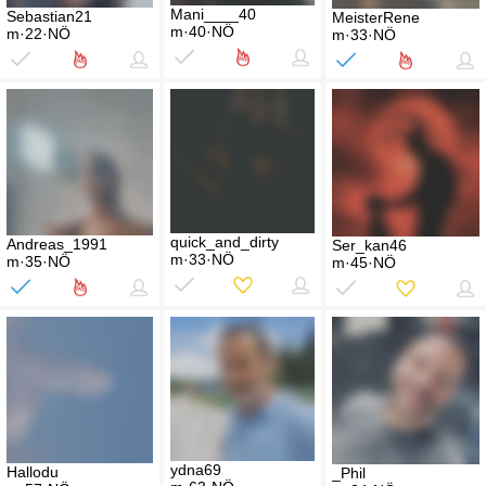
Mani____40
Sebastian21
MeisterRene
m·40·NÖ
m·22·NÖ
m·33·NÖ
quick_and_dirty
Andreas_1991
Ser_kan46
m·33·NÖ
m·35·NÖ
m·45·NÖ
ydna69
Hallodu
_Phil