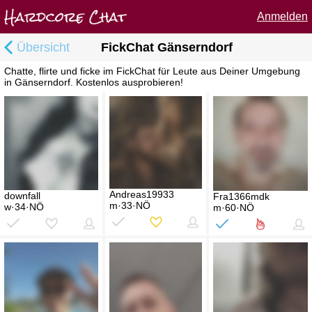
Anmelden
Übersicht
FickChat Gänserndorf
Chatte, flirte und ficke im FickChat für Leute aus Deiner Umgebung
in Gänserndorf. Kostenlos ausprobieren!
Andreas19933
downfall
Fra1366mdk
m·33·NÖ
w·34·NÖ
m·60·NÖ