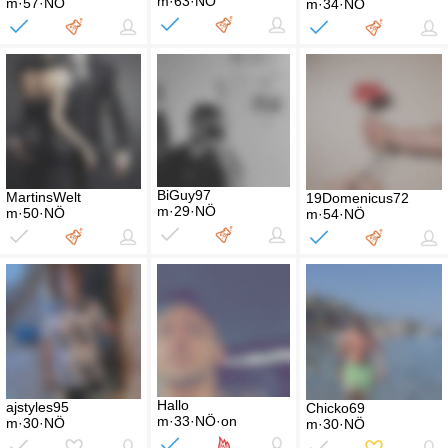
m·63·NÖ
m·57·NÖ
m·34·NÖ
BiGuy97
MartinsWelt
19Domenicus72
m·29·NÖ
m·50·NÖ
m·54·NÖ
Hallo
ajstyles95
Chicko69
m·33·NÖ·on
m·30·NÖ
m·30·NÖ