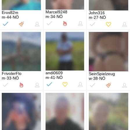
Marcel9248
Eros82m
John316
m·34·NÖ
m·44·NÖ
m·27·NÖ
andi0609
FrivolerFlo
SeinSpielzeug
m·41·NÖ
m·33·NÖ
w·38·NÖ