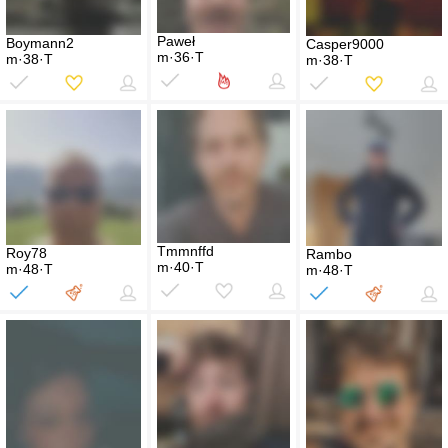
Paweł
Boymann2
Casper9000
m·36·T
m·38·T
m·38·T
Tmmnffd
Roy78
Rambo
m·40·T
m·48·T
m·48·T