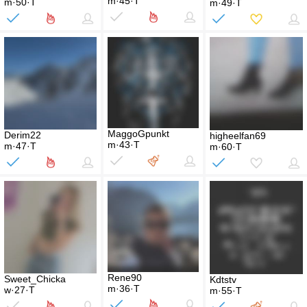
m·45·T
m·50·T
m·49·T
MaggoGpunkt
Derim22
higheelfan69
m·43·T
m·47·T
m·60·T
Rene90
Sweet_Chicka
Kdtstv
m·36·T
w·27·T
m·55·T