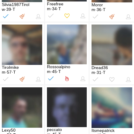
Freefree
Silvia1987Tirol
Moror
m·34·T
w·39·T
m·36·T
Rossoalpino
Tirolmike
Dread36
m·45·T
m·57·T
m·31·T
peccato
Lexy50
Itsmepatrick