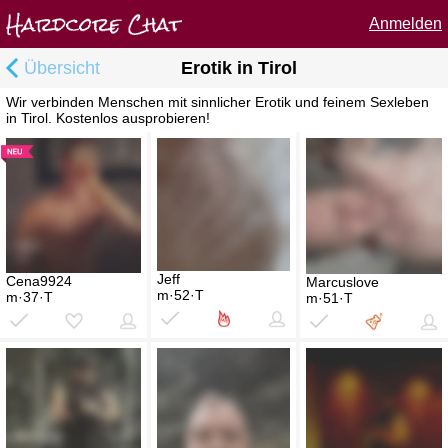
Anmelden
Übersicht
Erotik in Tirol
Wir verbinden Menschen mit sinnlicher Erotik und feinem Sexleben
in Tirol. Kostenlos ausprobieren!
Jeff
Cena9924
Marcuslove
m·52·T
m·37·T
m·51·T