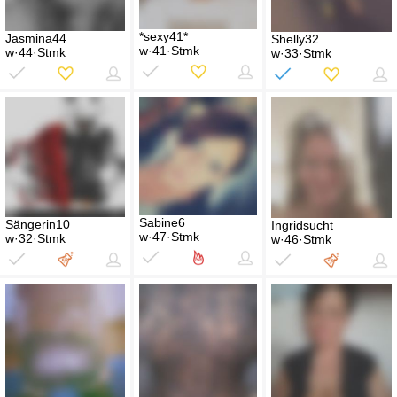
*sexy41*
Jasmina44
Shelly32
w·41·Stmk
w·44·Stmk
w·33·Stmk
Sabine6
Sängerin10
Ingridsucht
w·47·Stmk
w·32·Stmk
w·46·Stmk