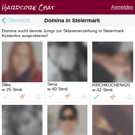
Anmelden
Übersicht
Domina in Steiermark
Domina sucht devote Jungs zur Sklavenerziehung in Steiermark.
Kostenlos ausprobieren!
Sena
Silke
KIRCHKUCHEN420
w·40·Stmk
w·25·Stmk
w·42·Stmk