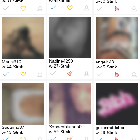
w·45·Stmk
w·31·Stmk
w·50·Stmk
Nadine4299
Mausi310
angel448
w·27·Stmk
w·44·Stmk
w·45·Stmk
Sonnenblumen0
Susanne37
geilesmädchen
w·59·Stmk
w·43·Stmk
w·29·Stmk