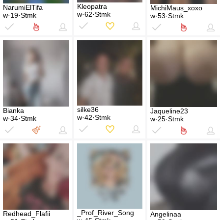
Kleopatra
NarumiElTifa
MichiMaus_xoxo
w·62·Stmk
w·19·Stmk
w·53·Stmk
silke36
Bianka
Jaqueline23
w·42·Stmk
w·34·Stmk
w·25·Stmk
_Prof_River_Song
Redhead_Flafii
Angelinaa