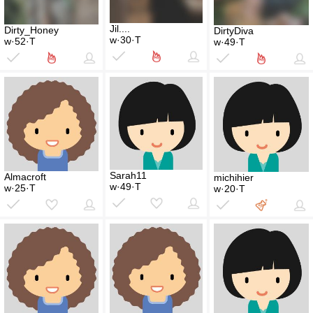
Jil....
Dirty_Honey
DirtyDiva
w·30·T
w·52·T
w·49·T
Sarah11
Almacroft
michihier
w·49·T
w·25·T
w·20·T